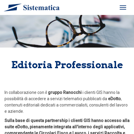
Toggl
navig
Editoria Professionale
In collaborazione con il
gruppo Ranocchi
i clienti GIS hanno la
possibilità di accedere a servizi telematici pubblicati da
eDotto
,
contenuti editoriali dedicati a commercialisti, consulenti del lavoro
e aziende.
Sulla base di questa partnership i clienti GIS hanno accesso alla
suite eDotto, pienamente integrata all'interno degli applicativi,
comprendente le Circolari Fisco e Lavoro, i servizi Raccolta e