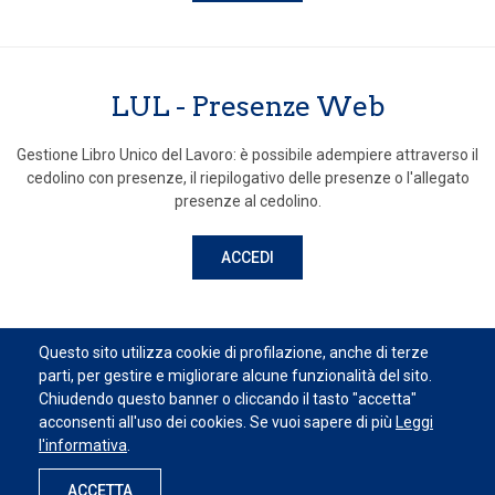
LUL - Presenze Web
Gestione Libro Unico del Lavoro: è possibile adempiere attraverso il
cedolino con presenze, il riepilogativo delle presenze o l'allegato
presenze al cedolino.
ACCEDI
Questo sito utilizza cookie di profilazione, anche di terze
parti, per gestire e migliorare alcune funzionalità del sito.
Chiudendo questo banner o cliccando il tasto "accetta"
acconsenti all'uso dei cookies. Se vuoi sapere di più
Leggi
Viale Milano, 177
Gallarate
(VA)
Italy
l'informativa
.
-
-
ACCETTA
Privacy policy
Cookie policy
Condizioni d'uso